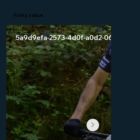
Fotky z akce
5a9d9efa-2573-4d0f-a0d2-06e81311a