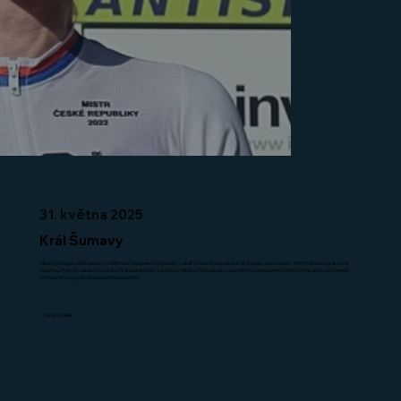
31. května 2025
Král Šumavy
Víkend jsme pro větší dopad rozdělili mezi dva prestižní podniky. Lukáš Kobes startoval na králi Šumavy a porval se s 103 km dlouhou trasou na
výbornou. Poprvé v letošní sezóně vyhrál maratónský závod a smutně vyhlíží pouze za smolným vystoupením na MČR v maratónu, kde neměl
oslnivou formu a potkali ho technické problémy.
1. Lukáš Kobes